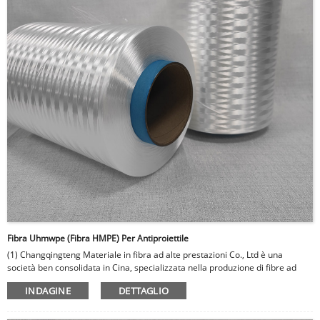
Fibra Uhmwpe (fibra HMPE) Per Antiproiettile
(1) Changqingteng Materiale in fibra ad alte prestazioni Co., Ltd è una
società ben consolidata in Cina, specializzata nella produzione di fibre ad
alte prestazioni, compresa la fibra di polietilene (UHMWPE) a peso
INDAGINE
DETTAGLIO
molecolare ultra - Questi prodotti sono ampiamente utilizzati in vari campi,
come armature, caschi a prova di proiettile e pannelli a prova di proiettile.