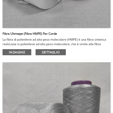
Fibra Uhmwpe (fibra HMPE) Per Corde
La fibra di polietilene ad alto peso molecolare (HMPE) è una fibra sintetica
realizzata in polietilene ad alto peso molecolare, che è simile alla fibra
UHMWPE in termini di resistenza e durata. La fibra HMPE è anche leggera,
INDAGINE
DETTAGLIO
rendendolo un materiale ideale per l'armatura e i caschi a prova di proiettile.
Ha un'eccellente resistenza all'abrasione e può assorbire una grande
quantità di energia, rendendola una barriera efficace contro i proiettili e altri
oggetti affilati. La fibra HMPE è anche resistente all'umidità e ai prodotti
chimici, rendendolo adatto per l'uso in ambienti difficili.