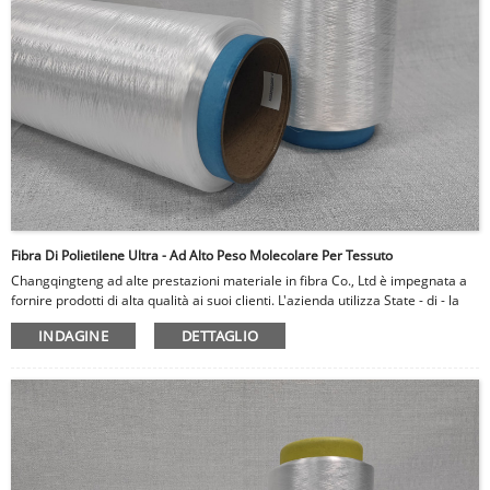
Fibra Di Polietilene Ultra - Ad Alto Peso Molecolare Per Tessuto
Changqingteng ad alte prestazioni materiale in fibra Co., Ltd è impegnata a
fornire prodotti di alta qualità ai suoi clienti. L'azienda utilizza State - di - la
tecnologia e le attrezzature dell'arte per produrre fibre e tessuti, garantendo
INDAGINE
DETTAGLIO
che i prodotti soddisfino o superassero gli standard internazionali. La società
impiega inoltre rigorose misure di controllo della qualità per garantire che
tutti i prodotti siano privi di difetti e soddisfino le esigenze dei clienti.