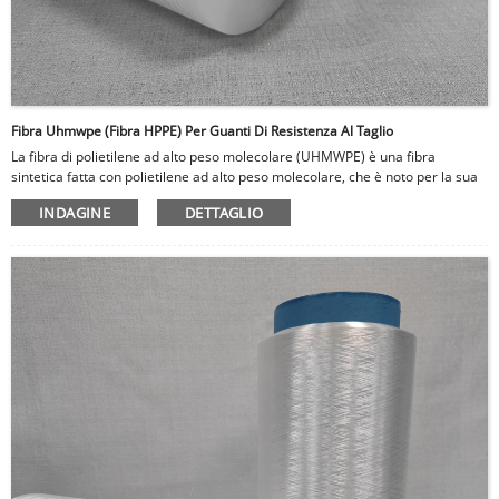
Fibra Uhmwpe (fibra HPPE) Per Guanti Di Resistenza Al Taglio
La fibra di polietilene ad alto peso molecolare (UHMWPE) è una fibra
sintetica fatta con polietilene ad alto peso molecolare, che è noto per la sua
alta resistenza e durata. La fibra UHMWPE è una delle fibre più forti e
INDAGINE
DETTAGLIO
leggere disponibili, rendendola ideale per l'uso in armatura e caschi a prova
di proiettile. Ha un'alta resistenza all'abrasione e può assorbire una grande
quantità di energia, rendendola una barriera efficace contro proiettili, coltelli
e altri oggetti acuti. Inoltre, la fibra UHMWPE è altamente flessibile e può
resistere a temperature estreme e condizioni difficili, rendendola ideale per
l'uso in guanti tagli - resistenti.