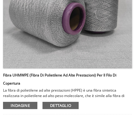
Fibra UHMWPE (fibra Di Polietilene Ad Alte Prestazioni) Per Il Filo Di
Copertura
La fibra di polietilene ad alte prestazioni (HPPE) è una fibra sintetica
realizzata in polietilene ad alto peso molecolare, che è simile alla fibra di
kevlar in termini di resistenza e durata. Fibra UHMWPE （Fibra di polietilene
INDAGINE
DETTAGLIO
ad alte prestazioni） è anche leggero, rendendolo un materiale ideale per
l'armatura e i caschi a prova di proiettile. Ha un'eccellente resistenza
all'abrasione e può assorbire una grande quantità di energia, rendendola
una barriera efficace contro i proiettili e altri oggetti affilati. Fibra UHMWPE
（La fibra di polietilene ad alte prestazioni） è anche resistente all'umidità e
ai prodotti chimici, rendendolo adatto per l'uso in ambienti difficili.