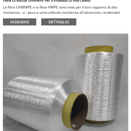
Fibra Di Roccia UHMWPE Per Il Prodotto Di Alto Livello
La fibra UHMWPE e la fibra HMPE sono note per il loro rapporto di alta
resistenza - a - peso e un'eccellente resistenza all'abrasione, rendendoli
materiali ideali per l'armatura e i caschi a prova di proiettile. Le fibre
INDAGINE
DETTAGLIO
possono assorbire una grande quantità di energia, riducendo il rischio di
lesioni in situazioni ad alto impatto. La fibra UHMWPE è anche altamente
flessibile e durevole, rendendola ideale per l'uso in guanti tagliati - resistenti,
che sono essenziali per i lavoratori in settori come la costruzione, la pesca e
la lavorazione degli alimenti.